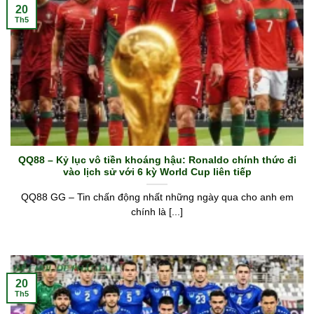
20
Th5
Đánh giá toàn diện về nhà cái QQ88
Các tính năng nổi bật của thương hiệu
QQ88
QQ88 – Kỷ lục vô tiền khoáng hậu: Ronaldo chính thức đi
Để thu hút và giữ chân người tham gia, nhà cái chúng
vào lịch sử với 6 kỳ World Cup liên tiếp
tôi tập trung đầu tư vào chất lượng dịch vụ. Mỗi tính
QQ88 GG – Tin chấn động nhất những ngày qua cho anh em
năng tại nền tảng đều được phát triển dựa trên nhu
chính là [...]
cầu thực tế của hội viên đó là dễ dùng, rõ ràng, hiệu
quả. Phần dưới đây sẽ là từng tính năng nổi bật làm
nên thương hiệu của
QQ88 GG
.
20
Giao diện thân thiện với dân cược
Th5
Một trong những điều khiến tân binh không bị “ngợp”