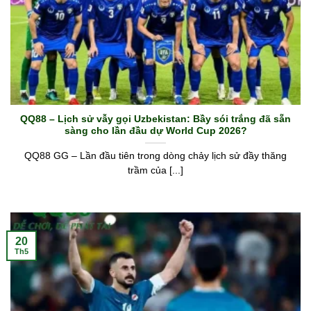
khi vào sảnh game chính là giao diện được thiết kế tối
ưu. Màu sắc nền tối vừa dễ nhìn, vừa tạo cảm giác cao
cấp. Các hạng mục như thể thao, casino, xổ số hay
các tựa game khác đều được phân chia rõ ràng. Khi
lướt trang, gần như không bị giật hay lag. Đặc biệt âm
thanh cũng được tinh chỉnh kỹ, không ồn, không nhiễu,
tạo thêm phần thú vị cho các trò chơi.
QQ88 – Lịch sử vẫy gọi Uzbekistan: Bầy sói trắng đã sẵn
sàng cho lần đầu dự World Cup 2026?
Kho game đổi thưởng đa dạng
QQ88 GG – Lần đầu tiên trong dòng chảy lịch sử đầy thăng
trầm của [...]
QQ88
tự hào là sân chơi sở hữu kho game đổi thưởng
đa dạng bậc nhất thị trường. Với hàng trăm tựa game
đến từ các nhà phát hành danh tiếng quốc tế, anh em
có thể dễ dàng tìm thấy mọi hình thức giải trí từ truyền
20
thống đến hiện đại. Tất cả trò chơi đều được tối ưu về
Th5
giao diện, tốc độ tải và tính công bằng, mang đến trải
nghiệm cược mượt mà – an toàn – hấp dẫn. Dưới đây
là bảng thống kê các dòng game nổi bật đang có mặt
tại hệ thống của chúng tôi: