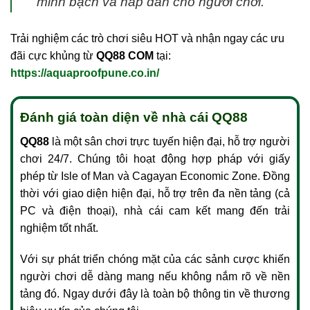
Trải nghiệm các trò chơi siêu HOT và nhận ngay các ưu
đãi cực khủng từ
QQ88 COM
tại:
https://aquaproofpune.co.in/
Đánh giá toàn diện về nhà cái QQ88
QQ88
là một sân chơi trực tuyến hiện đại, hỗ trợ người
chơi 24/7. Chúng tôi hoạt động hợp pháp với giấy
phép từ Isle of Man và Cagayan Economic Zone. Đồng
thời với giao diện hiện đại, hỗ trợ trên đa nền tảng (cả
PC và điện thoại), nhà cái cam kết mang đến trải
nghiệm tốt nhất.
Với sự phát triển chóng mặt của các sảnh cược khiến
người chơi dễ dàng mang nếu không nắm rõ về nền
tảng đó. Ngay dưới đây là toàn bộ thông tin về thương
hiệu uy tín của chúng tôi.