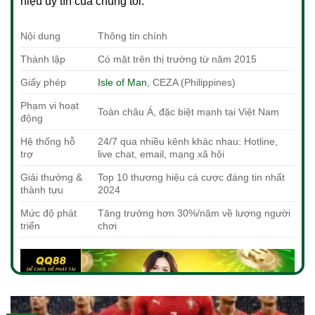
Nội dung
Thông tin chính
Thành lập
Có mặt trên thị trường từ năm 2015
Giấy phép
Isle of Man
, CEZA (Philippines)
Phạm vi hoạt
Toàn châu Á, đặc biệt mạnh tại Việt Nam
động
Hệ thống hỗ
24/7 qua nhiều kênh khác nhau: Hotline,
trợ
live chat, email, mạng xã hội
Giải thưởng &
Top 10 thương hiệu cá cược đáng tin nhất
thành tựu
2024
Mức độ phát
Tăng trưởng hơn 30%/năm về lượng người
triển
chơi