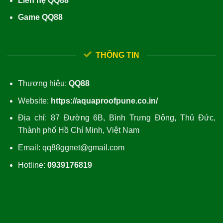
Nhược điểm cần khắc phục
Game QQ88
Dù có nhiều ưu điểm,
QQ88
cũng không tránh khỏi một
số điểm cần cải thiện. Sau đây là phản hồi thực tế từ
THÔNG TIN
cộng đồng người dùng – Những người đã gắn bó với
cái nhìn khách quan nhất.
Thương hiệu:
QQ88
Andanh98 phản ánh: “Rút tiền buổi tối hay cuối tuần
Website:
https://aquaproofpune.co.in/
thấy chậm hơn bình thường, nên phải cạnh giờ”.
Địa chỉ: 87 Đường 6B, Bình Trưng Đông, Thủ Đức,
Tanbinhlaoluyen góp ý: “App ổn rồi nhưng hy vọng
Thành phố Hồ Chí Minh, Việt Nam
cập nhật thêm để tránh bị văng ra khi đang chơi”.
Email:
qq88ggnet@gmail.com
Longsieutoc chia sẻ: “Thấy khuyến mãi hấp dẫn
nhưng đọc điều kiện hơi rối, phản hỏi CSKH mới
Hotline:
0939176819
nắm hết”.
Giải đáp thắc mắc thường gặp về QQ88
Khi tham gia
QQ88 COM
, không ít người, đặc biệt là