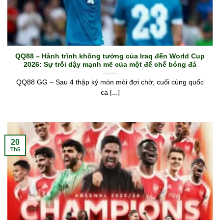
NHÀ PHÁT
TỰA
ƯU ĐIỂM
MÔ TẢ CHI TIẾT
HÀNH HỢP
GAME
NỔI BẬT
TÁC
Tỷ lệ trúng
QQ88 – Hành trình không tưởng của Iraq đến World Cup
Game quay hũ hiện
KA Gaming,
cao, tích lũy
2026: Sự trỗi dậy mạnh mẽ của một đế chế bóng đá
QQ88
đại, đồ họa sống
JILI,
cực khủng,
Nổ hũ
động, nhiều cấp độ
Spadegaming
nổ hũ bất
QQ88 GG – Sau 4 thập kỷ mòn mỏi đợi chờ, cuối cùng quốc
thưởng
ngờ
ca [...]
Đồ họa
Mô phỏng đại
Fishing War,
mượt, săn
dương 3D, thách
Bắn cá
JDB,
boss khủng,
thức kỹ năng xả đạn
SimplePlay
nạp xả linh
chính xác
hoạt
20
Th5
Giao diện
Evolution
Truyền hình trực
chân thực,
Casino
Gaming, AG
tiếp bàn cược,
bảo mật
trực
Gaming,
tương tác real-time
tuyệt đối,
tuyến
Dream
cùng dealer thật
đặt cược
Gaming
tức thì
Tỷ lệ cược