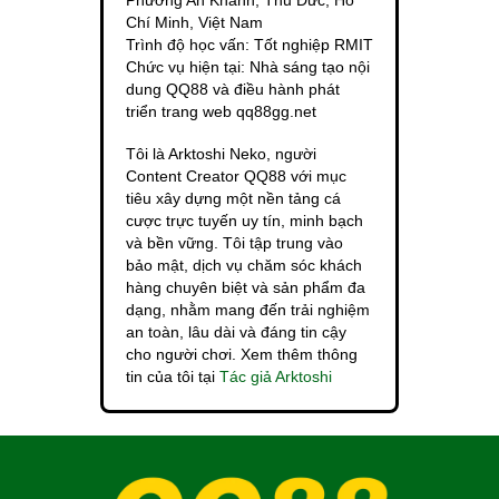
Chí Minh, Việt Nam
định. Website tương thích với nhiều trình duyệt, còn
Trình độ học vấn: Tốt nghiệp RMIT
ứng dụng thì nhẹ, mượt, không tốn RAM, cực kỳ tiện
Chức vụ hiện tại: Nhà sáng tạo nội
lợi cho người chơi.
dung QQ88 và điều hành phát
triển trang web qq88gg.net
Ưu điểm và nhược điểm của QQ88
Tôi là Arktoshi Neko, người
Với
QQ88
, điểm mạnh là điều không thiếu, nhưng
Content Creator QQ88 với mục
tiêu xây dựng một nền tảng cá
đồng thời cũng còn vài mặt cần điều chỉnh để mang lại
cược trực tuyến uy tín, minh bạch
trải nghiệm trọn vẹn hơn. Dưới đây là tổng hợp chi tiết
và bền vững. Tôi tập trung vào
cả hai khía cạnh, có kèm theo phản hồi thực tế từ
bảo mật, dịch vụ chăm sóc khách
người chơi để bạn có cái nhìn công bằng, khách quan
hàng chuyên biệt và sản phẩm đa
dạng, nhằm mang đến trải nghiệm
nhất.
an toàn, lâu dài và đáng tin cậy
cho người chơi. Xem thêm thông
Ưu điểm nổi bật
tin của tôi tại
Tác giả Arktoshi
Nhà cái sở hữu nhiều lợi thế vượt trội giúp giữ chân
người dùng lâu dài và tạo sự tin tưởng ngay từ lần đầu
trải nghiệm. Chính tốc độ xử lý nhanh, hỗ trợ khách
hàng chuyên nghiệp đều được nhiều hội viên đánh giá