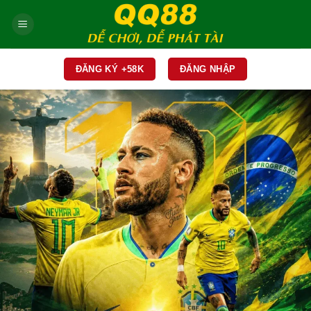
Bỏ
qua
nội
dung
ĐĂNG KÝ +58K
ĐĂNG NHẬP