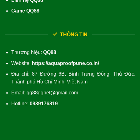
Nhược điểm cần khắc phục
Game QQ88
Dù có nhiều ưu điểm,
QQ88
cũng không tránh khỏi một
số điểm cần cải thiện. Sau đây là phản hồi thực tế từ
THÔNG TIN
cộng đồng người dùng – Những người đã gắn bó với
cái nhìn khách quan nhất.
Thương hiệu:
QQ88
Andanh98 phản ánh: “Rút tiền buổi tối hay cuối tuần
Website:
https://aquaproofpune.co.in/
thấy chậm hơn bình thường, nên phải cạnh giờ”.
Địa chỉ: 87 Đường 6B, Bình Trưng Đông, Thủ Đức,
Tanbinhlaoluyen góp ý: “App ổn rồi nhưng hy vọng
Thành phố Hồ Chí Minh, Việt Nam
cập nhật thêm để tránh bị văng ra khi đang chơi”.
Email:
qq88ggnet@gmail.com
Longsieutoc chia sẻ: “Thấy khuyến mãi hấp dẫn
nhưng đọc điều kiện hơi rối, phản hỏi CSKH mới
Hotline:
0939176819
nắm hết”.
Giải đáp thắc mắc thường gặp về QQ88
Khi tham gia
QQ88 COM
, không ít người, đặc biệt là