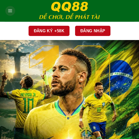
Bỏ
qua
nội
dung
ĐĂNG KÝ +58K
ĐĂNG NHẬP