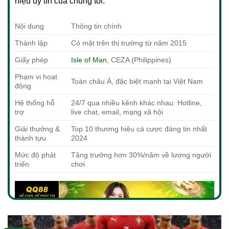
Nội dung
Thông tin chính
Thành lập
Có mặt trên thị trường từ năm 2015
Giấy phép
Isle of Man
, CEZA (Philippines)
Phạm vi hoạt
Toàn châu Á, đặc biệt mạnh tại Việt Nam
động
Hệ thống hỗ
24/7 qua nhiều kênh khác nhau: Hotline,
trợ
live chat, email, mạng xã hội
Giải thưởng &
Top 10 thương hiệu cá cược đáng tin nhất
thành tựu
2024
Mức độ phát
Tăng trưởng hơn 30%/năm về lượng người
triển
chơi