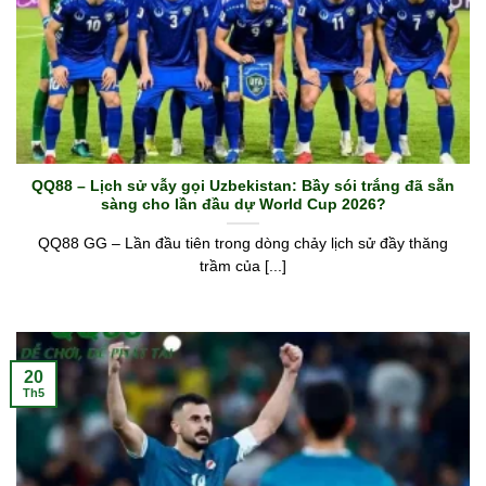
khi vào sảnh game chính là giao diện được thiết kế tối
ưu. Màu sắc nền tối vừa dễ nhìn, vừa tạo cảm giác cao
cấp. Các hạng mục như thể thao, casino, xổ số hay
các tựa game khác đều được phân chia rõ ràng. Khi
lướt trang, gần như không bị giật hay lag. Đặc biệt âm
thanh cũng được tinh chỉnh kỹ, không ồn, không nhiễu,
tạo thêm phần thú vị cho các trò chơi.
QQ88 – Lịch sử vẫy gọi Uzbekistan: Bầy sói trắng đã sẵn
sàng cho lần đầu dự World Cup 2026?
Kho game đổi thưởng đa dạng
QQ88 GG – Lần đầu tiên trong dòng chảy lịch sử đầy thăng
trầm của [...]
QQ88
tự hào là sân chơi sở hữu kho game đổi thưởng
đa dạng bậc nhất thị trường. Với hàng trăm tựa game
đến từ các nhà phát hành danh tiếng quốc tế, anh em
có thể dễ dàng tìm thấy mọi hình thức giải trí từ truyền
20
thống đến hiện đại. Tất cả trò chơi đều được tối ưu về
Th5
giao diện, tốc độ tải và tính công bằng, mang đến trải
nghiệm cược mượt mà – an toàn – hấp dẫn. Dưới đây
là bảng thống kê các dòng game nổi bật đang có mặt
tại hệ thống của chúng tôi: