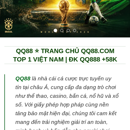
QQ88 ⭐️ TRANG CHỦ QQ88.COM
TOP 1 VIỆT NAM | ĐK QQ888 +58K
QQ88
là nhà cái cá cược trực tuyến uy
tín tại châu Á, cung cấp đa dạng trò chơi
như thể thao, casino, bắn cá, nổ hũ và xổ
số. Với giấy phép hợp pháp cùng nền
tảng bảo mật hiện đại, chúng tôi cam kết
mang đến trải nghiệm giải trí an toàn,
minh bạch và hấp dẫn cho người chơi.