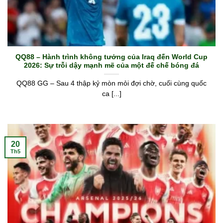
NHÀ PHÁT
TỰA
ƯU ĐIỂM
MÔ TẢ CHI TIẾT
HÀNH HỢP
GAME
NỔI BẬT
TÁC
Tỷ lệ trúng
QQ88 – Hành trình không tưởng của Iraq đến World Cup
Game quay hũ hiện
KA Gaming,
cao, tích lũy
2026: Sự trỗi dậy mạnh mẽ của một đế chế bóng đá
QQ88
đại, đồ họa sống
JILI,
cực khủng,
Nổ hũ
động, nhiều cấp độ
Spadegaming
nổ hũ bất
QQ88 GG – Sau 4 thập kỷ mòn mỏi đợi chờ, cuối cùng quốc
thưởng
ngờ
ca [...]
Đồ họa
Mô phỏng đại
Fishing War,
mượt, săn
dương 3D, thách
Bắn cá
JDB,
boss khủng,
thức kỹ năng xả đạn
SimplePlay
nạp xả linh
chính xác
hoạt
20
Th5
Giao diện
Evolution
Truyền hình trực
chân thực,
Casino
Gaming, AG
tiếp bàn cược,
bảo mật
trực
Gaming,
tương tác real-time
tuyệt đối,
tuyến
Dream
cùng dealer thật
đặt cược
Gaming
tức thì
Tỷ lệ cược