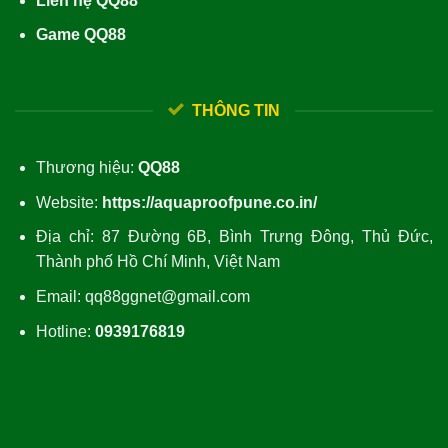
Nhược điểm cần khắc phục
Game QQ88
Dù có nhiều ưu điểm,
QQ88
cũng không tránh khỏi một
số điểm cần cải thiện. Sau đây là phản hồi thực tế từ
THÔNG TIN
cộng đồng người dùng – Những người đã gắn bó với
cái nhìn khách quan nhất.
Thương hiệu:
QQ88
Andanh98 phản ánh: “Rút tiền buổi tối hay cuối tuần
Website:
https://aquaproofpune.co.in/
thấy chậm hơn bình thường, nên phải cạnh giờ”.
Địa chỉ: 87 Đường 6B, Bình Trưng Đông, Thủ Đức,
Tanbinhlaoluyen góp ý: “App ổn rồi nhưng hy vọng
Thành phố Hồ Chí Minh, Việt Nam
cập nhật thêm để tránh bị văng ra khi đang chơi”.
Email:
qq88ggnet@gmail.com
Longsieutoc chia sẻ: “Thấy khuyến mãi hấp dẫn
nhưng đọc điều kiện hơi rối, phản hỏi CSKH mới
Hotline:
0939176819
nắm hết”.
Giải đáp thắc mắc thường gặp về QQ88
Khi tham gia
QQ88 COM
, không ít người, đặc biệt là