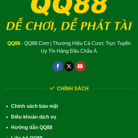
cao.
Account Phucpro đã nhận xét: “Web load nhanh
cực kỳ, ngay cả khi buổi tối đông người cũng không
bị lag như mấy chỗ khác,
QQ88
- QQ88.Com | Thương Hiệu Cá Cược Trực Tuyến
Linhmi789 đánh giá: “Chat lúc nửa đêm vẫn có
Uy Tín Hàng Đầu Châu Á
người trả lời rõ ràng, hỗ trợ rất nhiệt tình”.
CHÍNH SÁCH
Chính sách bảo mật
Điều khoản dịch vụ
Hướng dẫn QQ88
Ưu điểm nổi bật được hội viên tại QQ88 đánh giá cao
Liên hệ QQ88