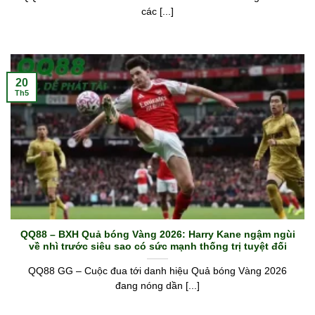
gần như không thấy phản ánh về việc lừa đảo hay
các [...]
gian lận cược.
Dịch vụ chăm sóc khách hàng
Không phải chờ đợi lâu hay gửi email rồi mất hút,
20
Th5
QQ88
cung cấp nhiều kênh liên lạc như: Chat trực tiếp,
Zalo, hotline, Facebook,… Tất cả đều có người hỗ trợ
nhanh chóng trong vài phút. Đội ngũ CSKH vừa có kỹ
năng chuyên môn vừa am hiểu quy trình cũng như tâm
lý hội viên. Dù bạn gặp vấn đề nạp/rút, đăng nhập hay
khuyến mãi,… đều sẽ được hướng dẫn tận từng, xử lý
rõ ràng từng bước.
Giao dịch nạp và rút tiền
QQ88 – BXH Quả bóng Vàng 2026: Harry Kane ngậm ngùi
về nhì trước siêu sao có sức mạnh thống trị tuyệt đối
Nhà cái cam kết thời gian xử lý các giao dịch dao động
QQ88 GG – Cuộc đua tới danh hiệu Quả bóng Vàng 2026
từ 10 đến 30 phút, không giữ lệnh, không câu giờ nhờ
đang nóng dần [...]
vào hệ thống thanh toán tự động. Dù sử dụng tài
khoản ngân hàng hay ví điện tử, nền tảng đều có