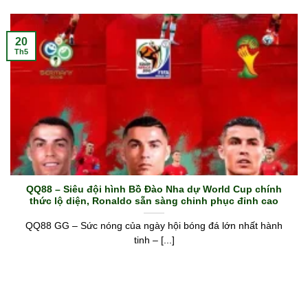
hướng dẫn chi tiết từng bước cho hội viên.
20
Chương trình khuyến mãi
Th5
Khuyến mãi tại
QQ88
không mang tính mồi chài như
nhiều nơi. Chúng tôi mang đến cho thành viên các gói
thưởng nạp đầu 100%, điểm danh mỗi ngày nhận 68K.
Cùng với đó là nhiều sự kiện nhập dịp lễ, giải đấu thể
thao. Tần suất các chương trình xuất hiện liên tục, hội
viên chỉ cần làm đúng vài bước cơ bản là có thể nhận
quà cực khủng.
QQ88 – Siêu đội hình Bồ Đào Nha dự World Cup chính
Xem thêm:
Khuyến Mãi QQ88
: Tối Đa
thức lộ diện, Ronaldo sẵn sàng chinh phục đỉnh cao
Hóa Giá Trị Nhận Thưởng Của Bạn
QQ88 GG – Sức nóng của ngày hội bóng đá lớn nhất hành
tinh – [...]
Hệ thống hội viên và đại lý
Bên cạnh thu hút người chơi,
QQ88
còn xây dựng hệ
thống đại lý ổn định với thu nhập hấp dẫn. Theo thống